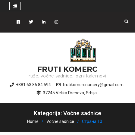
Skip
to
Facebook
Tiwitter
Linkedin
instagram
content
FRUTI KOMERC
ruže, voćne sadnice, lozni kalemovi
+381 63 86 84 594
frutikomercnursery@gmail.com
37245 Velika Drenova, Srbija
Kategorija: Voćne sadnice
Home
Voćne sadnice
Страна 10