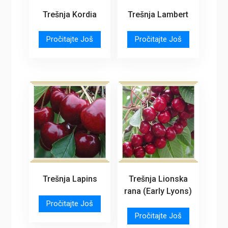
Trešnja Kordia
Trešnja Lambert
Pročitajte Još
Pročitajte Još
Trešnja Lapins
Trešnja Lionska
rana (Early Lyons)
Pročitajte Još
Pročitajte Još