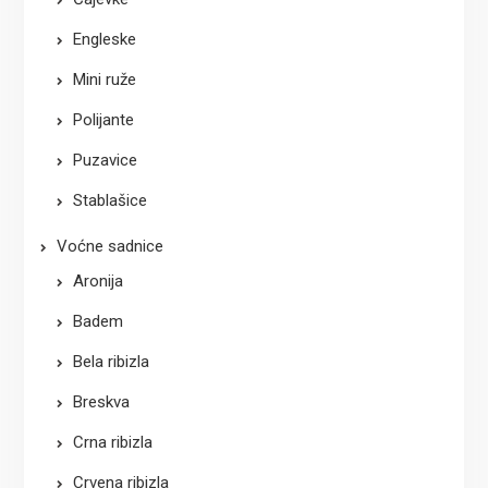
Engleske
Mini ruže
Polijante
Puzavice
Stablašice
Voćne sadnice
Aronija
Badem
Bela ribizla
Breskva
Crna ribizla
Crvena ribizla