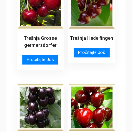
Trešnja Grosse
Trešnja Hedelfingen
germersdorfer
Pročitajte Još
Pročitajte Još