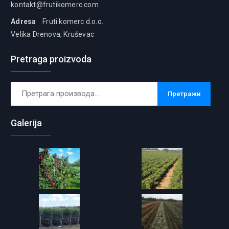
kontakt@frutikomerc.com
Adresa
Fruti komerc d.o.o.
Velika Drenova, Kruševac
Pretraga proizvoda
Претрага
Претражи
за:
Galerija