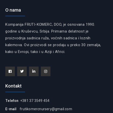
O nama
Kompanija FRUTI-KOMERC, DOO, je osnovana 1990.
godine u Kruševcu, Srbija. Primarna delatnost je
proizvodnja sadnica ruža, voćnih sadnica i loznih
kalemova. Ovi proizvodi se prodaju u preko 30 zemalja,
kako u Evropi, tako i u Aziji i Africi.
Facebook
Tiwitter
Linkedin
instagram
Kontakt
Telefon
+381 37 3549 454
E-mail
frutikomercnursery@gmail.com