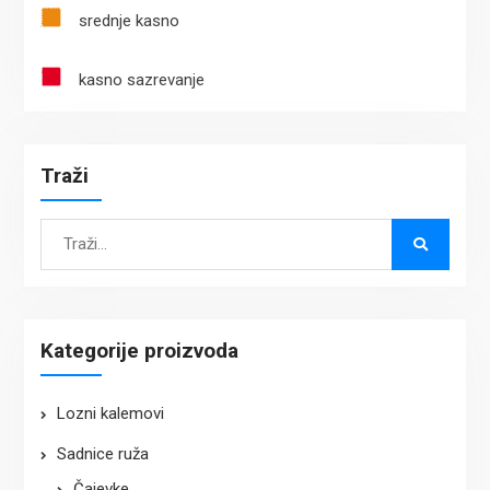
srednje kasno
kasno sazrevanje
Traži
Search
for:
Kategorije proizvoda
Lozni kalemovi
Sadnice ruža
Čajevke