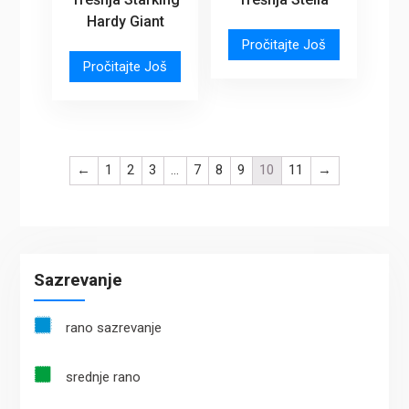
Hardy Giant
Pročitajte Još
Pročitajte Još
←
1
2
3
…
7
8
9
10
11
→
Sazrevanje
rano sazrevanje
srednje rano