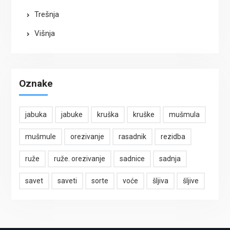
Trešnja
Višnja
Oznake
jabuka
jabuke
kruška
kruške
mušmula
mušmule
orezivanje
rasadnik
rezidba
ruže
ruže. orezivanje
sadnice
sadnja
savet
saveti
sorte
voće
šljiva
šljive