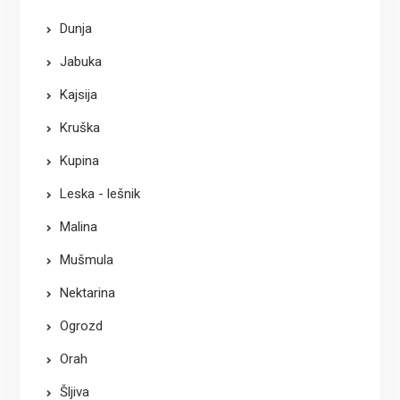
Dunja
Jabuka
Kajsija
Kruška
Kupina
Leska - lešnik
Malina
Mušmula
Nektarina
Ogrozd
Orah
Šljiva