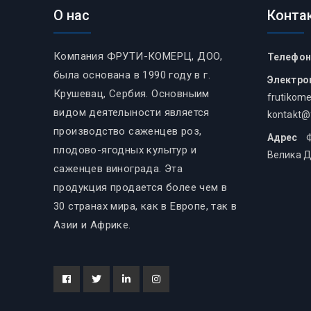
О нас
Конта
Компания ФРУТИ-КОМЕРЦ, ДОО,
Телефон
была основана в 1990 году в г.
Электро
Крушевац, Сербия. Основныим
frutikom
видом деятелыности является
kontakt@
производство саженцев роз,
Адрес
Фр
плодово-ягодных кулытур и
Велика Д
саженцев винограда. Эта
продукция продается более чем в
30 странах мира, как в Европе, так в
Азии и Африке.
Facebook
Tiwitter
Linkedin
instagram