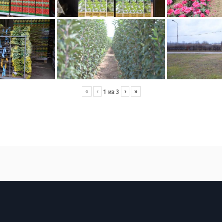
«
‹
›
»
1
из
3