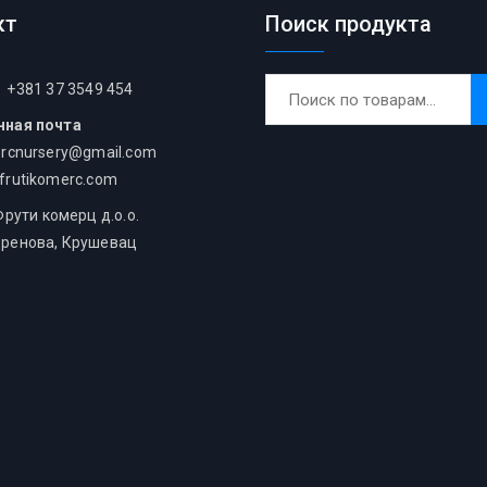
кт
Поиск продукта
Искать:
+381 37 3549 454
нная почта
ercnursery@gmail.com
frutikomerc.com
ути комерц д.о.о.
ренова, Крушевац