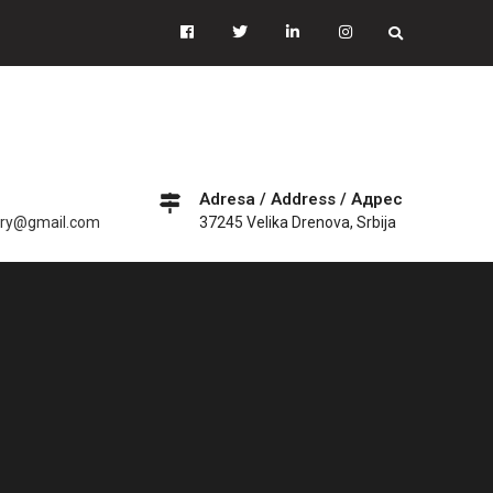
Facebook
Tiwitter
Linkedin
instagram
Adresa / Address / Адрес
ery@gmail.com
37245 Velika Drenova, Srbija