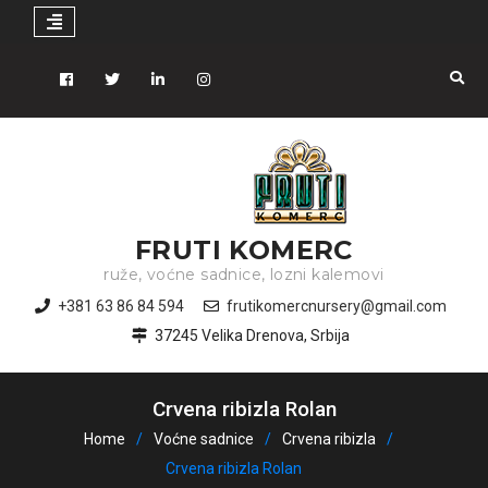
Skip
to
Facebook
Tiwitter
Linkedin
instagram
content
FRUTI KOMERC
ruže, voćne sadnice, lozni kalemovi
+381 63 86 84 594
frutikomercnursery@gmail.com
37245 Velika Drenova, Srbija
Crvena ribizla Rolan
Home
Voćne sadnice
Crvena ribizla
Crvena ribizla Rolan