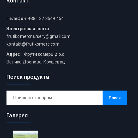
Контакт
Телефон
+381 37 3549 454
Электронная почта
frutikomercnursery@gmail.com
kontakt@frutikomerc.com
Адрес
Фрути комерц д.о.о.
Велика Дренова, Крушевац
Поиск продукта
Искать:
Поиск
Галерея