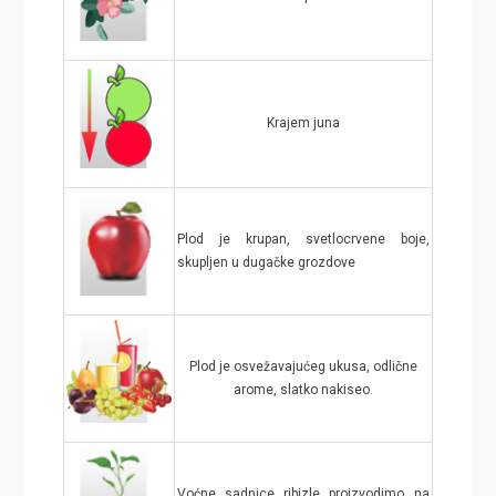
Krajem juna
Plod je krupan, svetlocrvene boje,
skupljen u dugačke grozdove
Plod je osvežavajućeg ukusa, odlične
arome, slatko nakiseo.
Voćne sadnice ribizle proizvodimo na