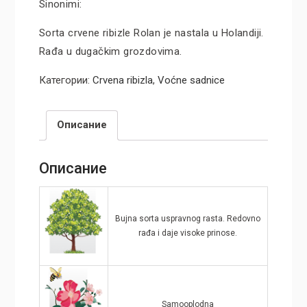
Sinonimi:
Sorta crvene ribizle Rolan je nastala u Holandiji.
Rađa u dugačkim grozdovima.
Категории:
Crvena ribizla
,
Voćne sadnice
Описание
Описание
Bujna sorta uspravnog rasta. Redovno
rađa i daje visoke prinose.
Samooplodna