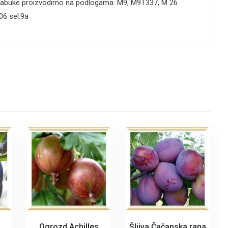
jabuke proizvodimo na podlogama: M9, M9T337, M 26
6 sel.9a
Ogrozd Achilles
Šljiva Čačanska rana