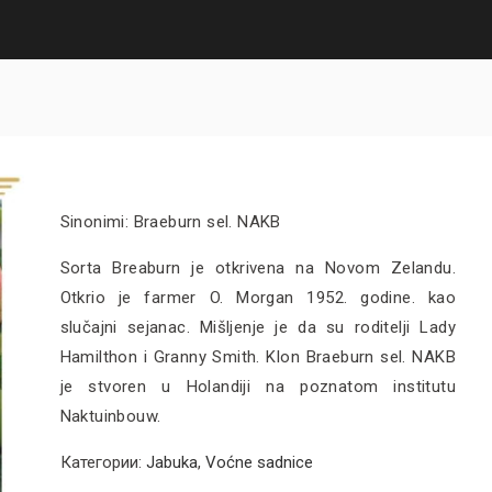
Sinonimi: Braeburn sel. NAKB
Sorta Breaburn je otkrivena na Novom Zelandu.
Otkrio je farmer O. Morgan 1952. godine. kao
slučajni sejanac. Mišljenje je da su roditelji Lady
Hamilthon i Granny Smith. Klon Braeburn sel. NAKB
je stvoren u Holandiji na poznatom institutu
Naktuinbouw.
Категории:
Jabuka
,
Voćne sadnice