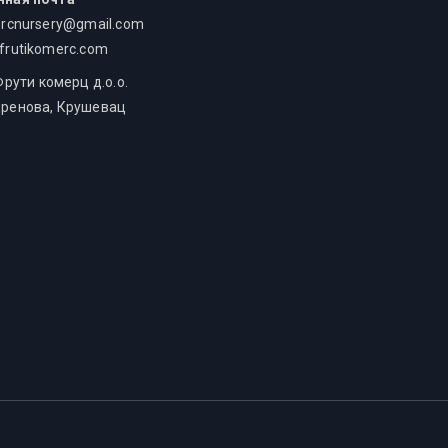
ercnursery@gmail.com
frutikomerc.com
ути комерц д.о.о.
ренова, Крушевац