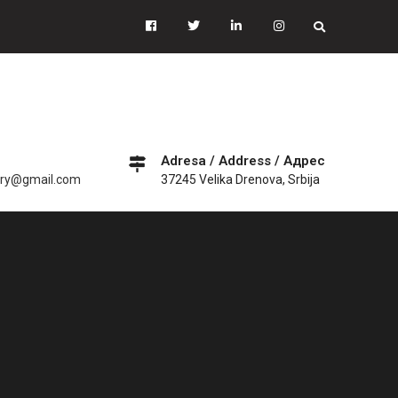
Facebook
Tiwitter
Linkedin
instagram
Adresa / Address / Адрес
ery@gmail.com
37245 Velika Drenova, Srbija