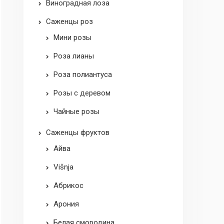
Виноградная лоза
Саженцы роз
Mини розы
Роза лианы
Роза полиантуса
Розы с деревом
Чайные розы
Саженцы фруктов
Aйва
Višnja
Абрикос
Арония
Белая смородина