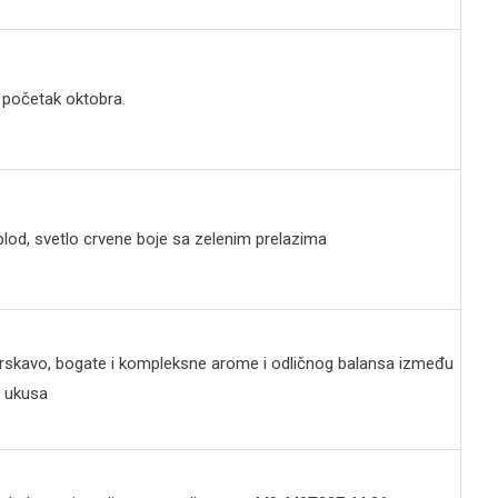
 početak oktobra.
plod, svetlo crvene boje sa zelenim prelazima
rskavo, bogate i kompleksne arome i odličnog balansa između
g ukusa