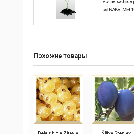
Voćne sadnice 
sel.NAKB, MM 10
Похожие товары
Bela ribizla Zitavia
Šljiva Stenley