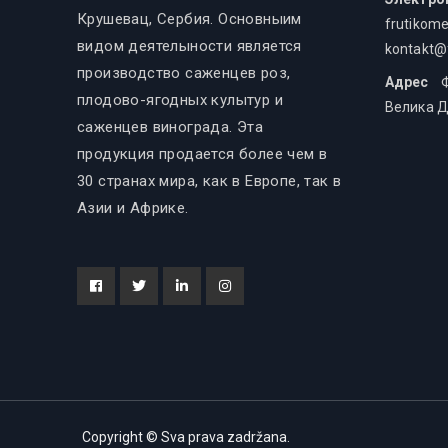
Крушевац, Сербия. Основныим
frutikom
видом деятелыности является
kontakt@
производство саженцев роз,
Адрес
Фр
плодово-ягодных кулытур и
Велика Д
саженцев винограда. Эта
продукция продается более чем в
30 странах мира, как в Европе, так в
Азии и Африке.
Facebook
Tiwitter
Linkedin
instagram
Copyright © Sva prava zadržana.