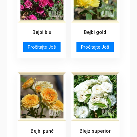
Bejbi blu
Bejbi gold
Pročitajte Još
Pročitajte Još
Bejbi punč
Blejz superior