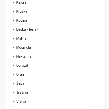
Kajsija
Kruška
Kupina
Leska - lešnik
Malina
Mušmula
Nektarina
Ogrozd
Orah
Šljiva
Trešnja
Višnja