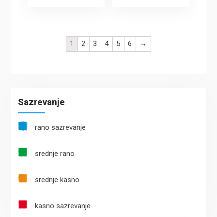
1
2
3
4
5
6
→
Sazrevanje
rano sazrevanje
srednje rano
srednje kasno
kasno sazrevanje