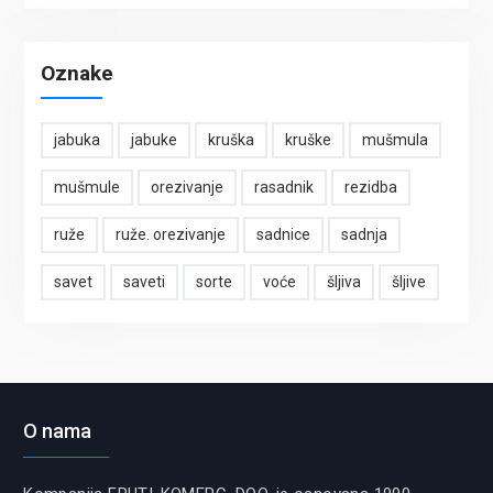
Oznake
jabuka
jabuke
kruška
kruške
mušmula
mušmule
orezivanje
rasadnik
rezidba
ruže
ruže. orezivanje
sadnice
sadnja
savet
saveti
sorte
voće
šljiva
šljive
O nama