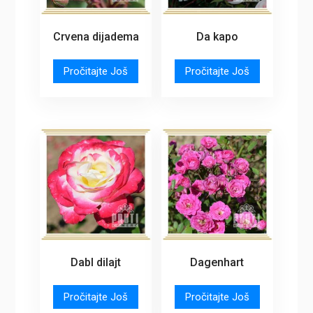
Crvena dijadema
Da kapo
Pročitajte Još
Pročitajte Još
Dabl dilajt
Dagenhart
Pročitajte Još
Pročitajte Još