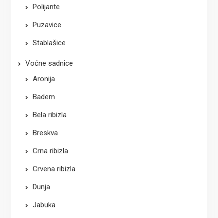
Polijante
Puzavice
Stablašice
Voćne sadnice
Aronija
Badem
Bela ribizla
Breskva
Crna ribizla
Crvena ribizla
Dunja
Jabuka