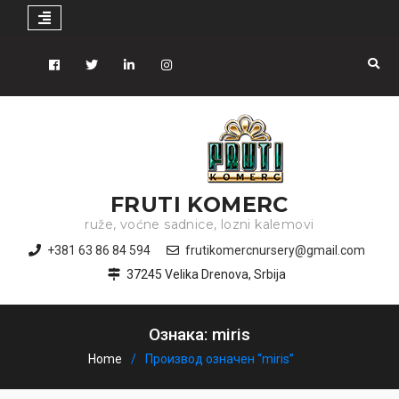
Skip
to
Facebook
Tiwitter
Linkedin
instagram
content
FRUTI KOMERC
ruže, voćne sadnice, lozni kalemovi
+381 63 86 84 594
frutikomercnursery@gmail.com
37245 Velika Drenova, Srbija
Ознака: miris
Home
Производ oзначен “miris”