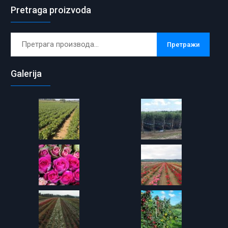
Pretraga proizvoda
Претрага
Претражи
за:
Galerija