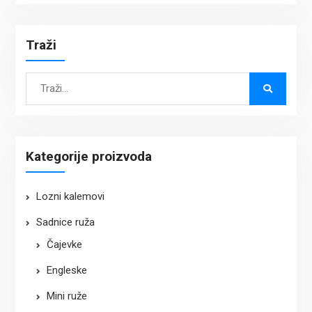
Traži
Search
for:
Kategorije proizvoda
Lozni kalemovi
Sadnice ruža
Čajevke
Engleske
Mini ruže