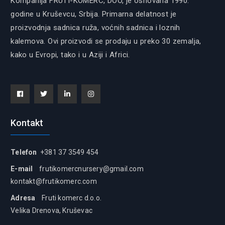
Kompanija FRUTI-KOMERC, DOO, je osnovana 1990.
godine u Kruševcu, Srbija. Primarna delatnost je
proizvodnja sadnica ruža, voćnih sadnica i loznih
kalemova. Ovi proizvodi se prodaju u preko 30 zemalja,
kako u Evropi, tako i u Aziji i Africi.
Facebook
Tiwitter
Linkedin
instagram
Kontakt
Telefon
+381 37 3549 454
E-mail
frutikomercnursery@gmail.com
kontakt@frutikomerc.com
Adresa
Fruti komerc d.o.o.
Velika Drenova, Kruševac