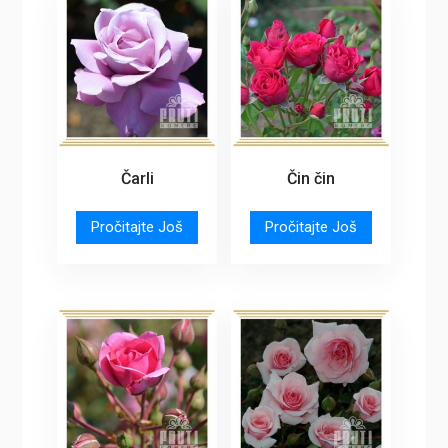
Čarli
Čin čin
Pročitajte Još
Pročitajte Još