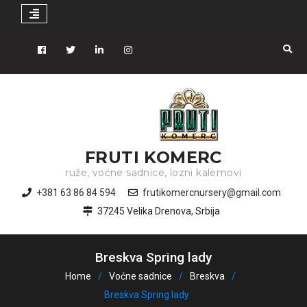
Skip
to
Facebook
Tiwitter
Linkedin
instagram
content
FRUTI KOMERC
ruže, voćne sadnice, lozni kalemovi
+381 63 86 84 594
frutikomercnursery@gmail.com
37245 Velika Drenova, Srbija
Breskva Spring lady
Home
Voćne sadnice
Breskva
Breskva Spring lady