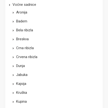
Voćne sadnice
Aronija
Badem
Bela ribizla
Breskva
Crna ribizla
Crvena ribizla
Dunja
Jabuka
Kajsija
Kruška
Kupina