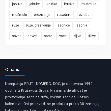
jabuka
jabuke
kruška
kruške
mušmula
mušmule
orezivanje
rasadnik
rezidba
ruže
ruže. orezivanje
sadnice
sadnja
savet
saveti
sorte
voće
šljiva
šljive
O nama
Kompanija FRUTI-KOMERC, DOO, je osnovana 1990.
godine u Kruševcu, Srbija. Primarna delatnost je
proizvodnja sadnica ruža, voćnih sadnica i loznih
kalemova. Ovi proizvodi se prodaju u preko 30 zemalja,
kako u Evropi, tako i u Aziji i Africi.