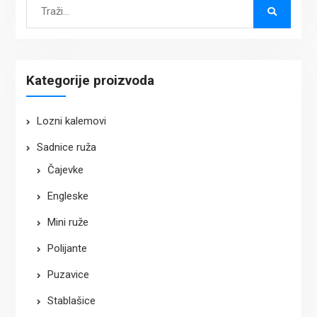
Search
for:
Kategorije proizvoda
Lozni kalemovi
Sadnice ruža
Čajevke
Engleske
Mini ruže
Polijante
Puzavice
Stablašice