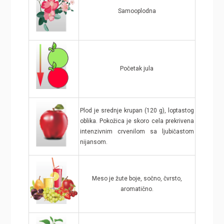
Samooplodna
Početak jula
Plod je srednje krupan (120 g), loptastog
oblika. Pokožica je skoro cela prekrivena
intenzivnim crvenilom sa ljubičastom
nijansom.
Meso je žute boje, sočno, čvrsto,
aromatično.