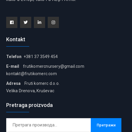
Facebook
Tiwitter
Linkedin
instagram
Kontakt
Telefon
+381 37 3549 454
E-mail
frutikomercnursery@gmail.com
kontakt@frutikomerc.com
Adresa
Fruti komerc d.o.o.
Velika Drenova, Kruševac
Pretraga proizvoda
Претрага
Претражи
за: