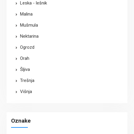
Leska - lešnik
Malina
Mušmula
Nektarina
Ogrozd
Orah
Šljiva
Trešnja
Višnja
Oznake