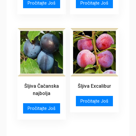
Pročitajte Još
Pročitajte Još
Šljiva Čačanska
Šljiva Excalibur
najbolja
Pročitajte Još
Pročitajte Još