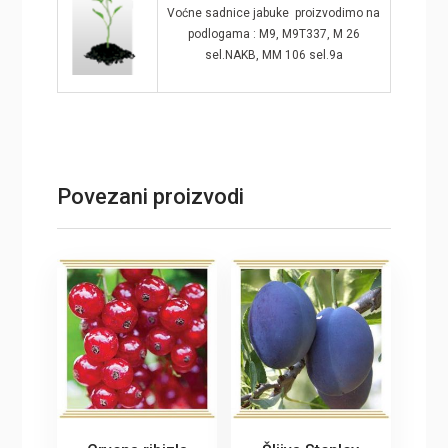
Voćne sadnice jabuke proizvodimo na
podlogama : M9, M9T337, M 26
sel.NAKB, MM 106 sel.9a
Povezani proizvodi