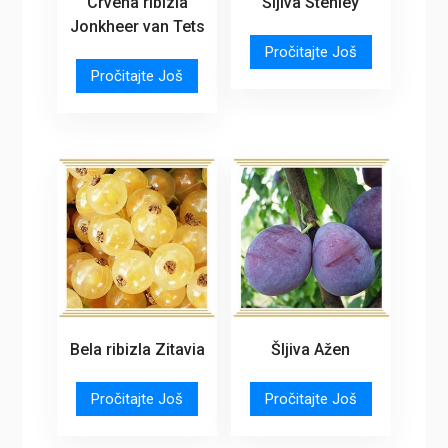
Crvena ribizla
Šljiva Stenley
Jonkheer van Tets
Pročitajte Još
Pročitajte Još
Bela ribizla Zitavia
Šljiva Ažen
Pročitajte Još
Pročitajte Još