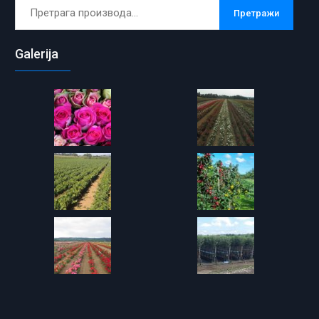
Претрага
Претражи
за:
Galerija