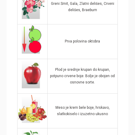
Greni Smit, Gala, Zlatni delišes, Crveni
delišes, Braeburn
Prva polovina oktobra
Plod je srednje krupan do krupan,
potpuno crvene boje. Bolje je obojen od
osnovne sorte.
Meso je krem bele boje, hrskavo,
slatkokiselo i izuzetno ukusno