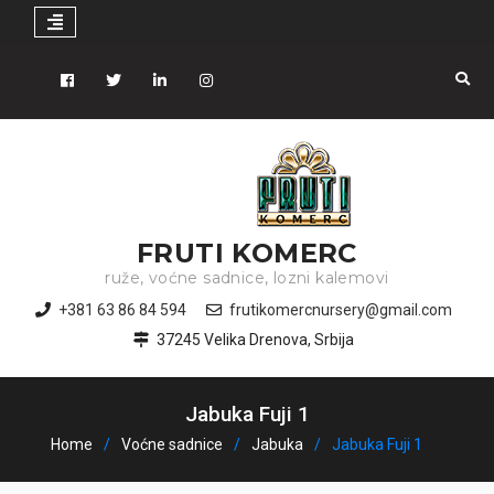
Skip
to
Facebook
Tiwitter
Linkedin
instagram
content
FRUTI KOMERC
ruže, voćne sadnice, lozni kalemovi
+381 63 86 84 594
frutikomercnursery@gmail.com
37245 Velika Drenova, Srbija
Jabuka Fuji 1
Home
Voćne sadnice
Jabuka
Jabuka Fuji 1