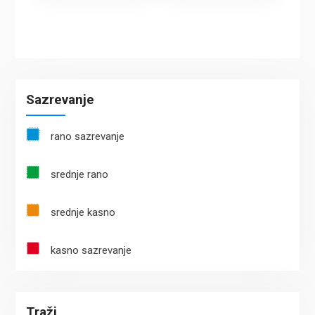
Sazrevanje
rano sazrevanje
srednje rano
srednje kasno
kasno sazrevanje
Traži