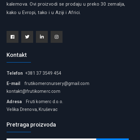
kalemova. Ovi proizvodi se prodaju u preko 30 zemalja,
kako u Evropi, tako i u Aziji i Africi.
Facebook
Tiwitter
Linkedin
instagram
Kontakt
Telefon
+381 37 3549 454
E-mail
frutikomercnursery@gmail.com
kontakt@frutikomerc.com
Adresa
Fruti komerc d.o.o.
Velika Drenova, Kruševac
Pretraga proizvoda