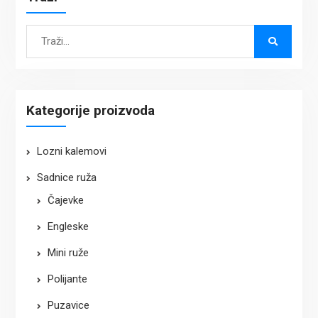
Search
for:
Kategorije proizvoda
Lozni kalemovi
Sadnice ruža
Čajevke
Engleske
Mini ruže
Polijante
Puzavice