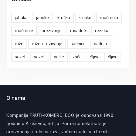
jabuka
jabuke
kruška
kruške
mušmula
mušmule
orezivanje
rasadnik
rezidba
ruže
ruže. orezivanje
sadnice
sadnja
savet
saveti
sorte
voće
šljiva
šljive
O nama
Kompanija FRUTI-KOMERC, DOO, je osnovana 1990.
godine u Kruševcu, Srbija. Primarna delatnost je
proizvodnja sadnica ruža, voćnih sadnica i loznih