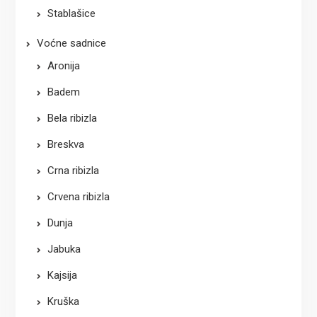
Stablašice
Voćne sadnice
Aronija
Badem
Bela ribizla
Breskva
Crna ribizla
Crvena ribizla
Dunja
Jabuka
Kajsija
Kruška