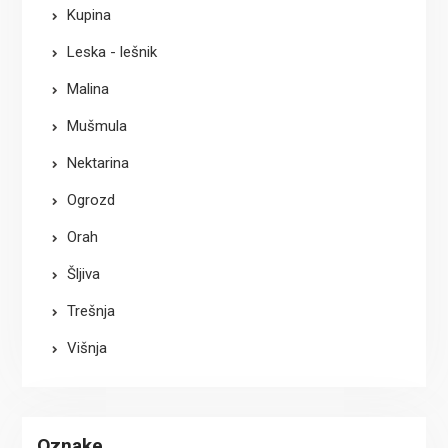
Kupina
Leska - lešnik
Malina
Mušmula
Nektarina
Ogrozd
Orah
Šljiva
Trešnja
Višnja
Oznake