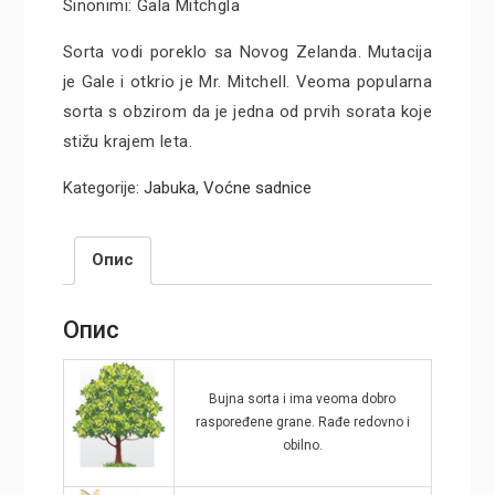
Sinonimi: Gala Mitchgla
Sorta vodi poreklo sa Novog Zelanda. Mutacija
je Gale i otkrio je Mr. Mitchell. Veoma popularna
sorta s obzirom da je jedna od prvih sorata koje
stižu krajem leta.
Kategorije:
Jabuka
,
Voćne sadnice
Опис
Опис
Bujna sorta i ima veoma dobro
raspoređene grane. Rađe redovno i
obilno.