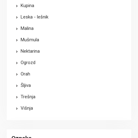
Kupina
Leska - lešnik
Malina
Mušmula
Nektarina
Ogrozd
Orah
Šljiva
Trešnja
Višnja