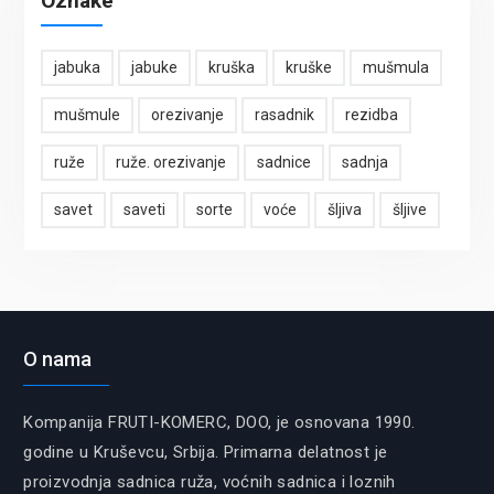
Oznake
jabuka
jabuke
kruška
kruške
mušmula
mušmule
orezivanje
rasadnik
rezidba
ruže
ruže. orezivanje
sadnice
sadnja
savet
saveti
sorte
voće
šljiva
šljive
O nama
Kompanija FRUTI-KOMERC, DOO, je osnovana 1990.
godine u Kruševcu, Srbija. Primarna delatnost je
proizvodnja sadnica ruža, voćnih sadnica i loznih