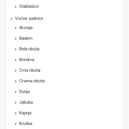
Stablašice
Voćne sadnice
Aronija
Badem
Bela ribizla
Breskva
Crna ribizla
Crvena ribizla
Dunja
Jabuka
Kajsija
Kruška