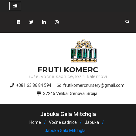
Skip
to
Facebook
Tiwitter
Linkedin
instagram
content
FRUTI KOMERC
ruže, voćne sadnice, lozni kalemovi
+381 63 86 84 594
frutikomercnursery@gmail.com
37245 Velika Drenova, Srbija
Jabuka Gala Mitchgla
Home
Voćne sadnice
Jabuka
Jabuka Gala Mitchgla