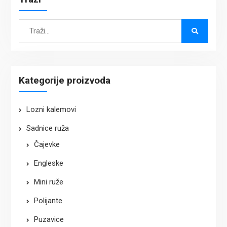
Search
for:
Kategorije proizvoda
Lozni kalemovi
Sadnice ruža
Čajevke
Engleske
Mini ruže
Polijante
Puzavice