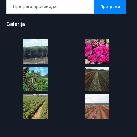
Претрага
Претражи
за:
Galerija