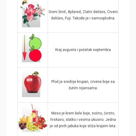
Greni Smit, Ajdared, Zlatni delišes, Crveni
delišes, Fuji. Takođe je i samooplodna.
Kraj avgusta i početak septembra
Plod je srednje krupan, crvene boje sa
žutim nijansama.
Meso je krem bele boje, sočno, čvrsto,
hrskavo, slatko i veoma ukusno. Jedna
je od prvih jabuka koje stiža krajem leta.