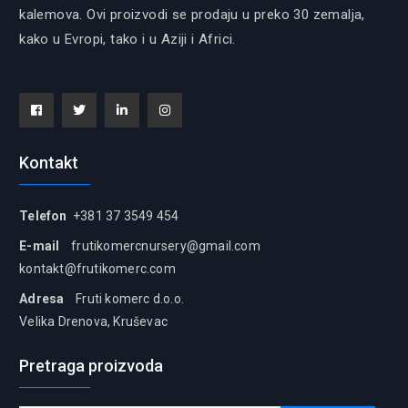
kalemova. Ovi proizvodi se prodaju u preko 30 zemalja,
kako u Evropi, tako i u Aziji i Africi.
Facebook
Tiwitter
Linkedin
instagram
Kontakt
Telefon
+381 37 3549 454
E-mail
frutikomercnursery@gmail.com
kontakt@frutikomerc.com
Adresa
Fruti komerc d.o.o.
Velika Drenova, Kruševac
Pretraga proizvoda