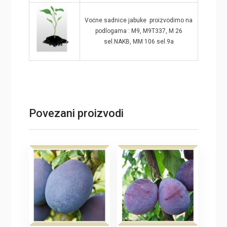
Voćne sadnice jabuke proizvodimo na
podlogama : M9, M9T337, M 26
sel.NAKB, MM 106 sel.9a
Povezani proizvodi