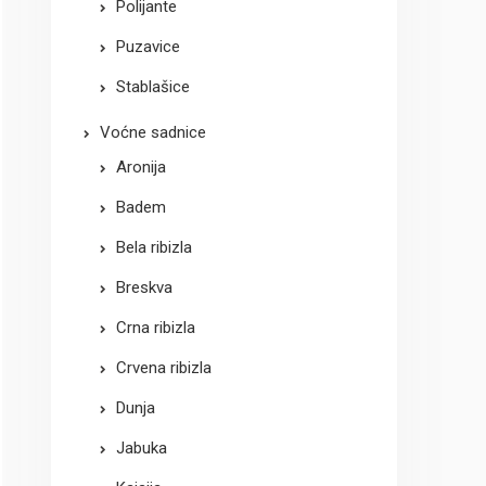
Polijante
Puzavice
Stablašice
Voćne sadnice
Aronija
Badem
Bela ribizla
Breskva
Crna ribizla
Crvena ribizla
Dunja
Jabuka