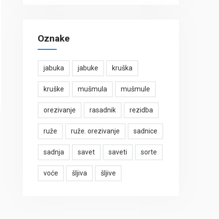
Oznake
jabuka
jabuke
kruška
kruške
mušmula
mušmule
orezivanje
rasadnik
rezidba
ruže
ruže. orezivanje
sadnice
sadnja
savet
saveti
sorte
voće
šljiva
šljive