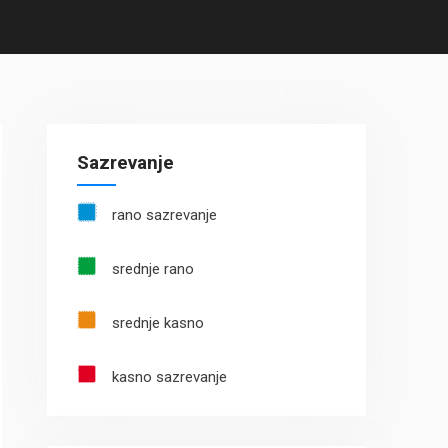
Sazrevanje
rano sazrevanje
srednje rano
srednje kasno
kasno sazrevanje