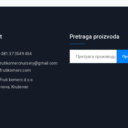
t
Pretraga proizvoda
Претрага
381 37 3549 454
Пр
за:
frutikomercnursery@gmail.com
frutikomerc.com
uti komerc d.o.o.
enova, Kruševac