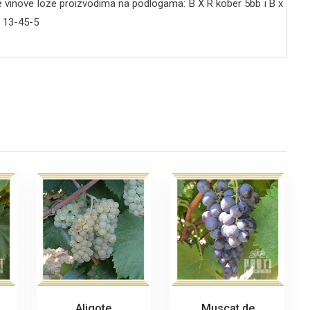
vinove loze proizvodima na podlogama: B X R kober 5bb i B x
 13-45-5
Aligote
Muscat de