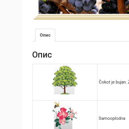
Опис
Опис
Čokot je bujan.
Samooplodna