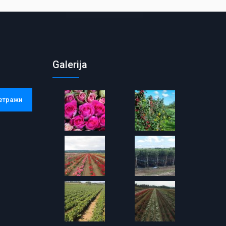
Galerija
етражи