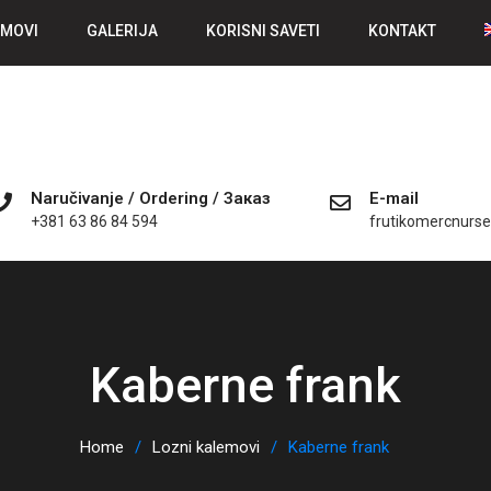
MOVI
GALERIJA
KORISNI SAVETI
KONTAKT
Naručivanje / Ordering / Заказ
E-mail
+381 63 86 84 594
frutikomercnurs
Kaberne frank
Home
Lozni kalemovi
Kaberne frank