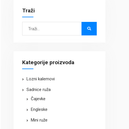
Traži
Search
for:
Kategorije proizvoda
Lozni kalemovi
Sadnice ruža
Čajevke
Engleske
Mini ruže