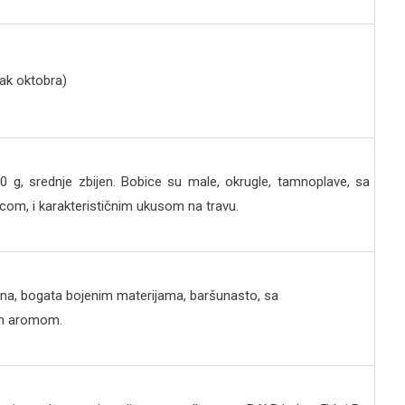
tak oktobra)
0 g, srednje zbijen. Bobice su male, okrugle, tamnoplave, sa
om, i karakterističnim ukusom na travu.
ina, bogata bojenim materijama, baršunasto, sa
om aromom.