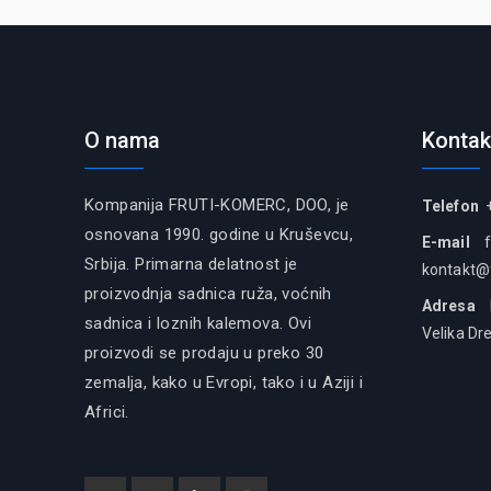
O nama
Kontak
Kompanija FRUTI-KOMERC, DOO, je
Telefon
+
osnovana 1990. godine u Kruševcu,
E-mail
Srbija. Primarna delatnost je
kontakt@
proizvodnja sadnica ruža, voćnih
Adresa
Fr
sadnica i loznih kalemova. Ovi
Velika Dr
proizvodi se prodaju u preko 30
zemalja, kako u Evropi, tako i u Aziji i
Africi.