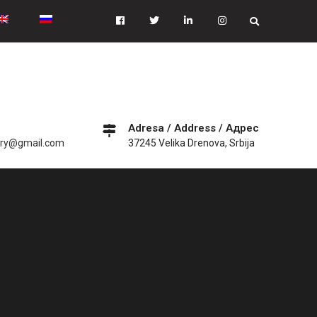
Facebook
Tiwitter
Linkedin
instagram
Adresa / Address / Адрес
ery@gmail.com
37245 Velika Drenova, Srbija