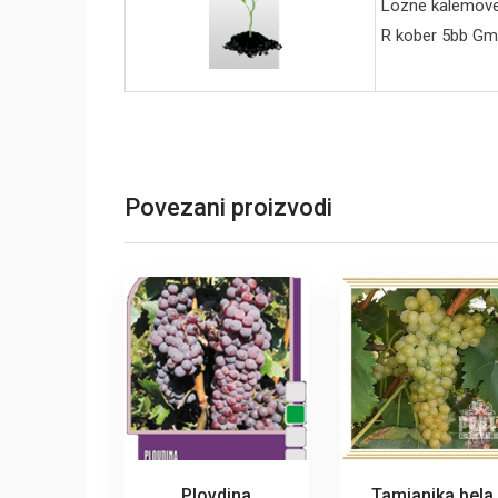
Lozne kalemove 
R kober 5bb Gm
Povezani proizvodi
Plovdina
Tamjanika bela