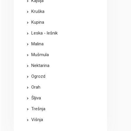
Kajsija
Kruška
Kupina
Leska - lešnik
Malina
Mušmula
Nektarina
Ogrozd
Orah
Šljiva
Trešnja
Višnja