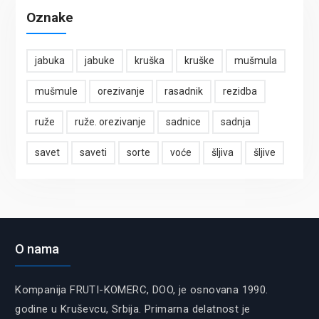
Oznake
jabuka
jabuke
kruška
kruške
mušmula
mušmule
orezivanje
rasadnik
rezidba
ruže
ruže. orezivanje
sadnice
sadnja
savet
saveti
sorte
voće
šljiva
šljive
O nama
Kompanija FRUTI-KOMERC, DOO, je osnovana 1990.
godine u Kruševcu, Srbija. Primarna delatnost je