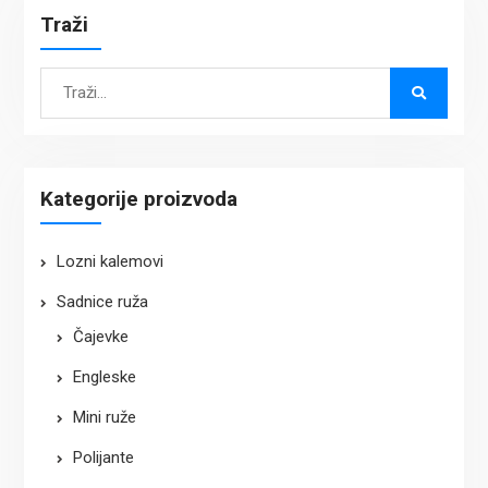
Traži
Search
for:
Kategorije proizvoda
Lozni kalemovi
Sadnice ruža
Čajevke
Engleske
Mini ruže
Polijante