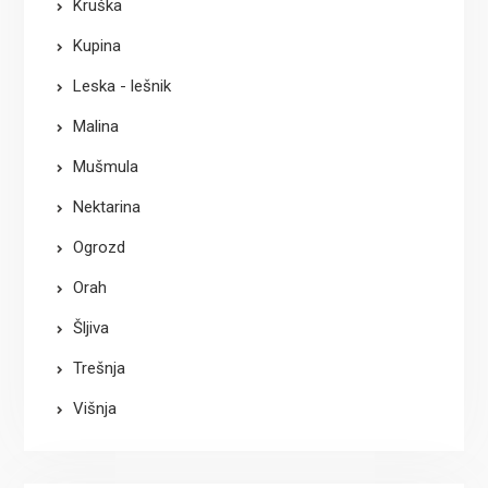
Kruška
Kupina
Leska - lešnik
Malina
Mušmula
Nektarina
Ogrozd
Orah
Šljiva
Trešnja
Višnja