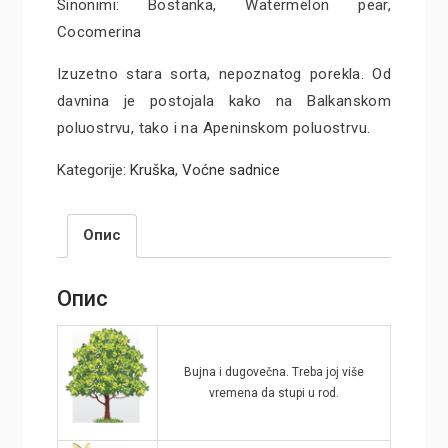
Sinonimi: Bostanka, Watermelon pear,
Cocomerina
Izuzetno stara sorta, nepoznatog porekla. Od
davnina je postojala kako na Balkanskom
poluostrvu, tako i na Apeninskom poluostrvu.
Kategorije:
Kruška
,
Voćne sadnice
Опис
Опис
Bujna i dugovečna. Treba joj više
vremena da stupi u rod.