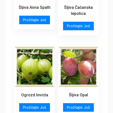
Šljiva Anna Spath
Šljiva Čačanska
lepotica
Pročitajte Još
Pročitajte Još
Ogrozd Invicta
Šljiva Opal
Pročitajte Još
Pročitajte Još