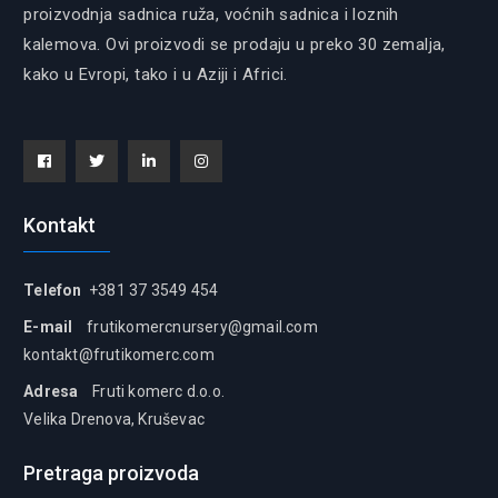
proizvodnja sadnica ruža, voćnih sadnica i loznih
kalemova. Ovi proizvodi se prodaju u preko 30 zemalja,
kako u Evropi, tako i u Aziji i Africi.
Facebook
Tiwitter
Linkedin
instagram
Kontakt
Telefon
+381 37 3549 454
E-mail
frutikomercnursery@gmail.com
kontakt@frutikomerc.com
Adresa
Fruti komerc d.o.o.
Velika Drenova, Kruševac
Pretraga proizvoda