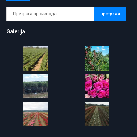
Претрага
Претражи
за:
Galerija