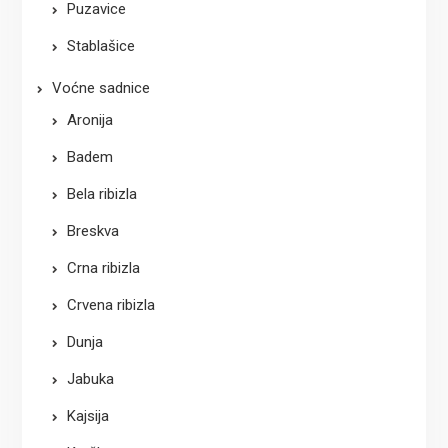
Puzavice
Stablašice
Voćne sadnice
Aronija
Badem
Bela ribizla
Breskva
Crna ribizla
Crvena ribizla
Dunja
Jabuka
Kajsija