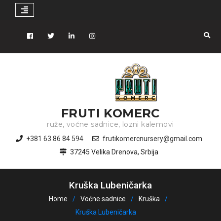
Skip
to
Facebook
Tiwitter
Linkedin
instagram
content
FRUTI KOMERC
ruže, voćne sadnice, lozni kalemovi
+381 63 86 84 594
frutikomercnursery@gmail.com
37245 Velika Drenova, Srbija
Kruška Lubeničarka
Home
Voćne sadnice
Kruška
Kruška Lubeničarka