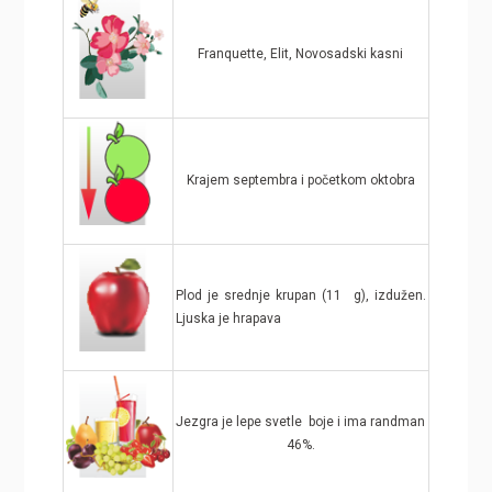
Franquette, Elit, Novosadski kasni
Krajem septembra i početkom oktobra
Plod je srednje krupan (11 g), izdužen.
Ljuska je hrapava
Jezgra je lepe svetle boje i ima randman
46%.