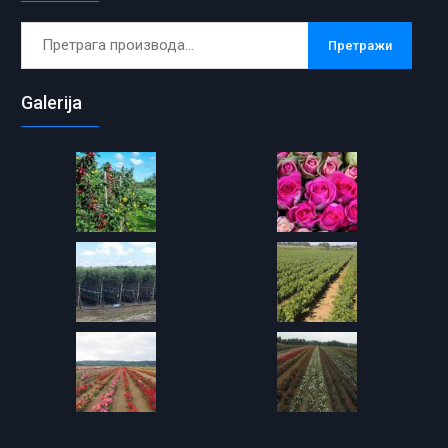
Претрага
Претражи
за:
Galerija