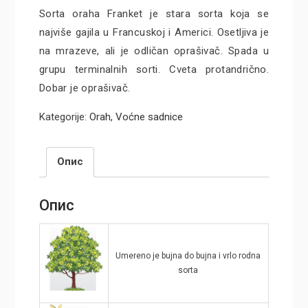
Sorta oraha Franket je stara sorta koja se
najviše gajila u Francuskoj i Americi. Osetljiva je
na mrazeve, ali je odličan oprašivač. Spada u
grupu terminalnih sorti. Cveta protandrično.
Dobar je oprašivač.
Kategorije:
Orah
,
Voćne sadnice
Опис
Опис
Umereno je bujna do bujna i vrlo rodna
sorta