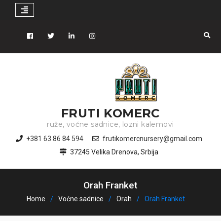
Skip
to
Facebook
Tiwitter
Linkedin
instagram
content
FRUTI KOMERC
ruže, voćne sadnice, lozni kalemovi
+381 63 86 84 594
frutikomercnursery@gmail.com
37245 Velika Drenova, Srbija
Orah Franket
Home
Voćne sadnice
Orah
Orah Franket