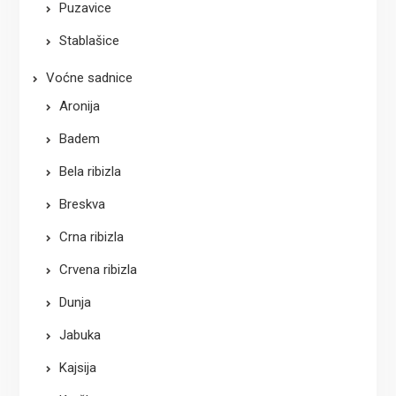
Puzavice
Stablašice
Voćne sadnice
Aronija
Badem
Bela ribizla
Breskva
Crna ribizla
Crvena ribizla
Dunja
Jabuka
Kajsija