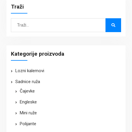
Traži
Search
for:
Kategorije proizvoda
Lozni kalemovi
Sadnice ruža
Čajevke
Engleske
Mini ruže
Polijante