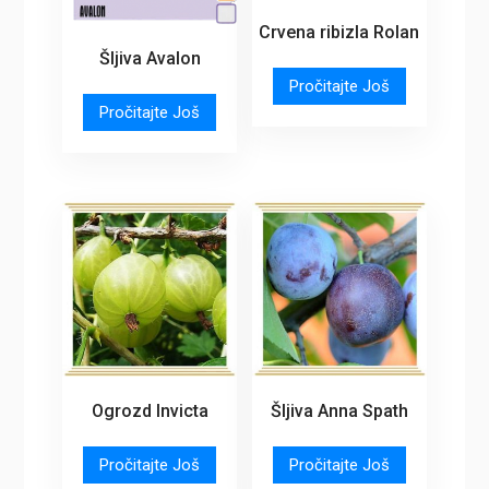
Crvena ribizla Rolan
Šljiva Avalon
Pročitajte Još
Pročitajte Još
Ogrozd Invicta
Šljiva Anna Spath
Pročitajte Još
Pročitajte Još