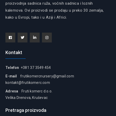
proizvodnja sadnica ruža, voćnih sadnica i loznih
kalemova. Ovi proizvodi se prodaju u preko 30 zemalja,
kako u Evropi, tako i u Aziji i Africi.
Facebook
Tiwitter
Linkedin
instagram
Kontakt
Telefon
+381 37 3549 454
E-mail
frutikomercnursery@gmail.com
kontakt@frutikomerc.com
Adresa
Fruti komerc d.o.o.
Velika Drenova, Kruševac
Pretraga proizvoda