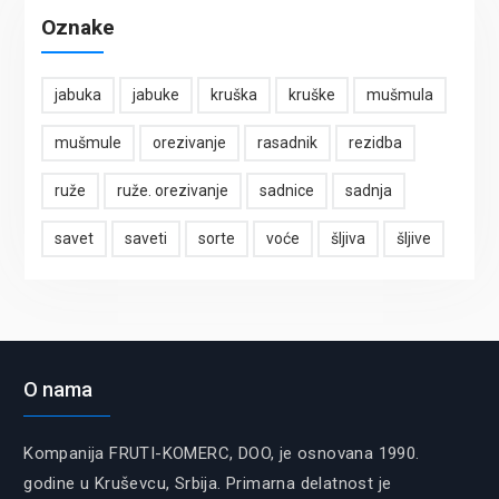
Oznake
jabuka
jabuke
kruška
kruške
mušmula
mušmule
orezivanje
rasadnik
rezidba
ruže
ruže. orezivanje
sadnice
sadnja
savet
saveti
sorte
voće
šljiva
šljive
O nama
Kompanija FRUTI-KOMERC, DOO, je osnovana 1990.
godine u Kruševcu, Srbija. Primarna delatnost je