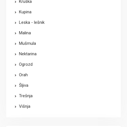
Kruška
Kupina
Leska - lešnik
Malina
Mušmula
Nektarina
Ogrozd
Orah
Šljiva
Trešnja
Višnja