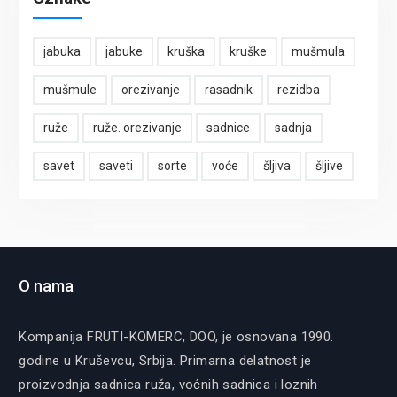
jabuka
jabuke
kruška
kruške
mušmula
mušmule
orezivanje
rasadnik
rezidba
ruže
ruže. orezivanje
sadnice
sadnja
savet
saveti
sorte
voće
šljiva
šljive
O nama
Kompanija FRUTI-KOMERC, DOO, je osnovana 1990.
godine u Kruševcu, Srbija. Primarna delatnost je
proizvodnja sadnica ruža, voćnih sadnica i loznih