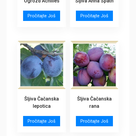
Ogrozd Achilles
Šljiva Anna Spath
Pročitajte Još
Pročitajte Još
Šljiva Čačanska
Šljiva Čačanska
lepotica
rana
Pročitajte Još
Pročitajte Još