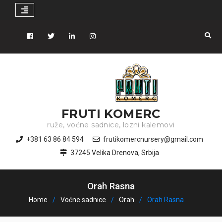
Skip
to
Facebook
Tiwitter
Linkedin
instagram
content
FRUTI KOMERC
ruže, voćne sadnice, lozni kalemovi
+381 63 86 84 594
frutikomercnursery@gmail.com
37245 Velika Drenova, Srbija
Orah Rasna
Home
Voćne sadnice
Orah
Orah Rasna