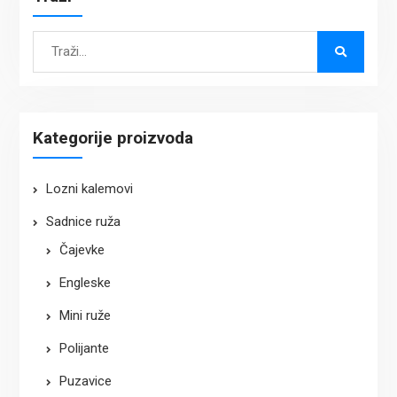
Search
for:
Kategorije proizvoda
Lozni kalemovi
Sadnice ruža
Čajevke
Engleske
Mini ruže
Polijante
Puzavice