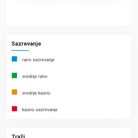
Sazrevanje
rano sazrevanje
srednje rano
srednje kasno
kasno sazrevanje
Traži