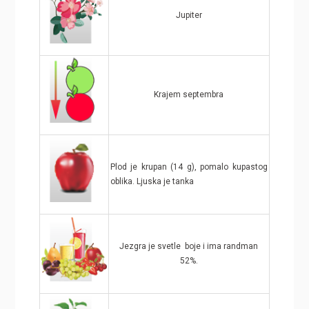
Jupiter
Krajem septembra
Plod je krupan (14 g), pomalo kupastog
oblika. Ljuska je tanka
Jezgra je svetle boje i ima randman
52%.