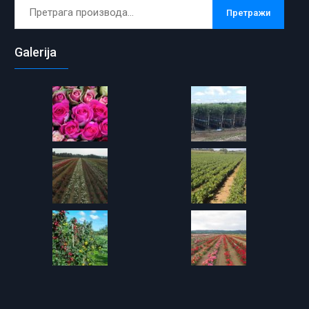
Претрага
Претражи
за:
Galerija