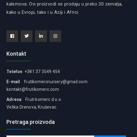
kalemova. Ovi proizvodi se prodaju u preko 30 zemalja,
kako u Evropi, tako i u Aziji i Africi.
Facebook
Tiwitter
Linkedin
instagram
Kontakt
Telefon
+381 37 3549 454
E-mail
frutikomercnursery@gmail.com
kontakt@frutikomerc.com
Adresa
Fruti komerc d.o.o.
Velika Drenova, Kruševac
Pretraga proizvoda