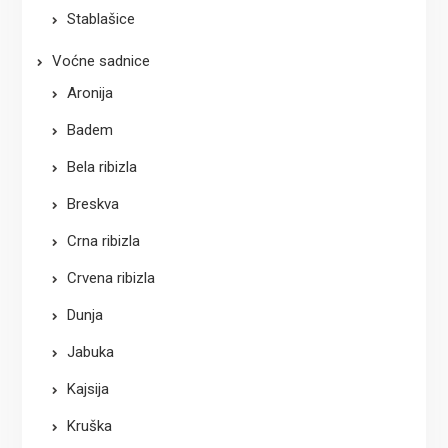
Stablašice
Voćne sadnice
Aronija
Badem
Bela ribizla
Breskva
Crna ribizla
Crvena ribizla
Dunja
Jabuka
Kajsija
Kruška