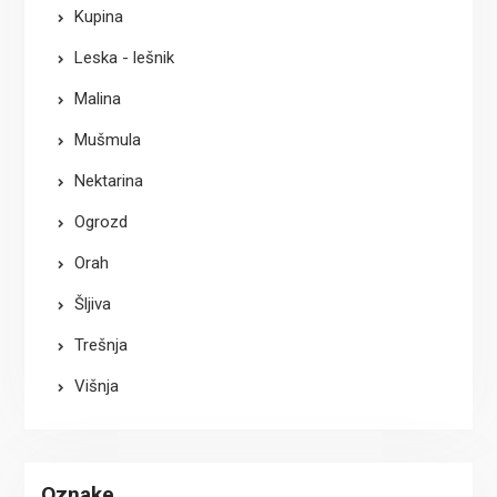
Kupina
Leska - lešnik
Malina
Mušmula
Nektarina
Ogrozd
Orah
Šljiva
Trešnja
Višnja
Oznake