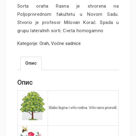
Sorta oraha Rasna je stvorena na
Poljoprivrednom fakultetu u Novom Sadu.
Stvorio je profesor Milovan Korać. Spada u
grupu lateralnih sorti. Cveta homogamno
Kategorije:
Orah
,
Voćne sadnice
Опис
Опис
Slabo bujna i vrlo rodna. Vrlo rano prorodi.