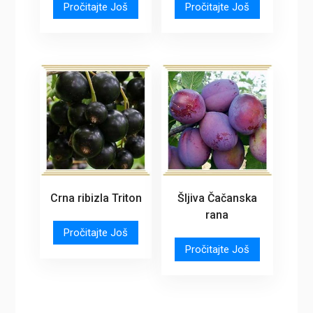
Pročitajte Još
Pročitajte Još
Crna ribizla Triton
Šljiva Čačanska
rana
Pročitajte Još
Pročitajte Još