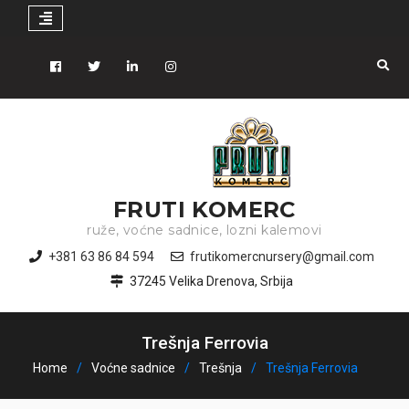
Skip
to
Facebook
Tiwitter
Linkedin
instagram
content
FRUTI KOMERC
ruže, voćne sadnice, lozni kalemovi
+381 63 86 84 594
frutikomercnursery@gmail.com
37245 Velika Drenova, Srbija
Trešnja Ferrovia
Home
Voćne sadnice
Trešnja
Trešnja Ferrovia