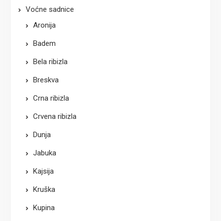
Voćne sadnice
Aronija
Badem
Bela ribizla
Breskva
Crna ribizla
Crvena ribizla
Dunja
Jabuka
Kajsija
Kruška
Kupina