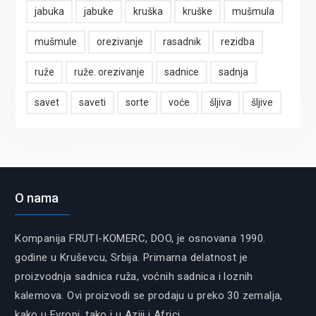
jabuka
jabuke
kruška
kruške
mušmula
mušmule
orezivanje
rasadnik
rezidba
ruže
ruže. orezivanje
sadnice
sadnja
savet
saveti
sorte
voće
šljiva
šljive
O nama
Kompanija FRUTI-KOMERC, DOO, je osnovana 1990.
godine u Kruševcu, Srbija. Primarna delatnost je
proizvodnja sadnica ruža, voćnih sadnica i loznih
kalemova. Ovi proizvodi se prodaju u preko 30 zemalja,
kako u Evropi, tako i u Aziji i Africi.