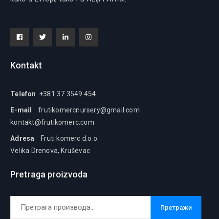
Facebook
Tiwitter
Linkedin
instagram
Kontakt
Telefon
+381 37 3549 454
E-mail
frutikomercnursery@gmail.com
kontakt@frutikomerc.com
Adresa
Fruti komerc d.o.o.
Velika Drenova, Kruševac
Pretraga proizvoda
Претрага
Претражи
за: