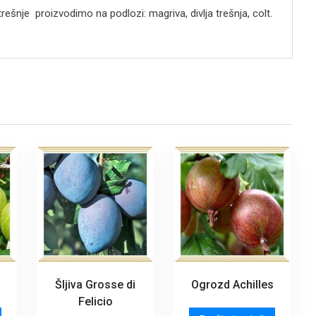
ešnje proizvodimo na podlozi: magriva, divlja trešnja, colt.
Šljiva Grosse di
Ogrozd Achilles
Felicio