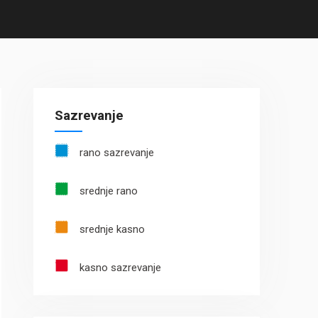
Sazrevanje
rano sazrevanje
srednje rano
srednje kasno
kasno sazrevanje