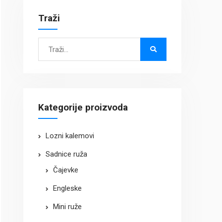
Traži
Search
for:
Kategorije proizvoda
Lozni kalemovi
Sadnice ruža
Čajevke
Engleske
Mini ruže