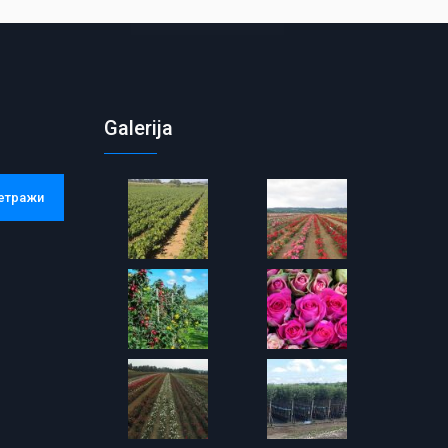
Galerija
етражи