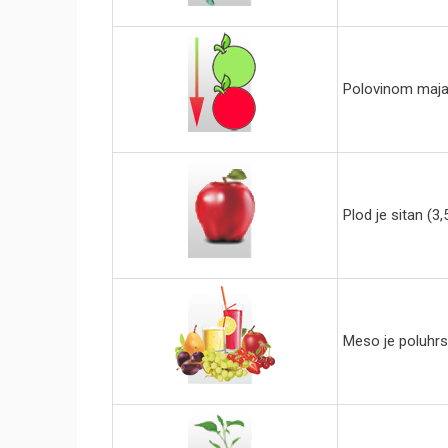
Polovinom maj
Plod je sitan (3,5
Meso je poluhrs