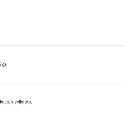
a
 g).
kavo, kiselkasto.