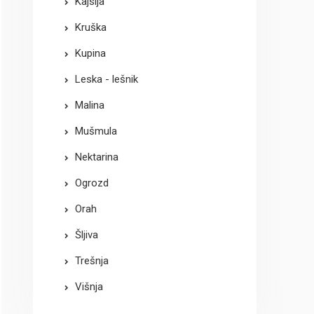
Kajsija
Kruška
Kupina
Leska - lešnik
Malina
Mušmula
Nektarina
Ogrozd
Orah
Šljiva
Trešnja
Višnja