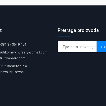
t
Pretraga proizvoda
Претрага
381 37 3549 454
Пр
за:
frutikomercnursery@gmail.com
frutikomerc.com
uti komerc d.o.o.
enova, Kruševac