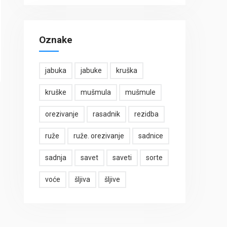
Oznake
jabuka
jabuke
kruška
kruške
mušmula
mušmule
orezivanje
rasadnik
rezidba
ruže
ruže. orezivanje
sadnice
sadnja
savet
saveti
sorte
voće
šljiva
šljive