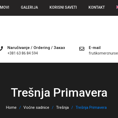
MOVI
GALERIJA
KORISNI SAVETI
KONTAKT
Naručivanje / Ordering / Заказ
E-mail
+381 63 86 84 594
frutikomercnurs
Trešnja Primavera
Home
Voćne sadnice
Trešnja
Trešnja Primavera