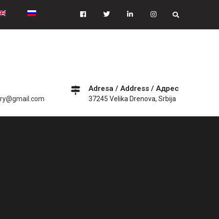
Facebook
Tiwitter
Linkedin
instagram
Adresa / Address / Адрес
ery@gmail.com
37245 Velika Drenova, Srbija