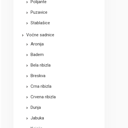
Polijante
Puzavice
Stablašice
Voćne sadnice
Aronija
Badem
Bela ribizla
Breskva
Crna ribizla
Crvena ribizla
Dunja
Jabuka