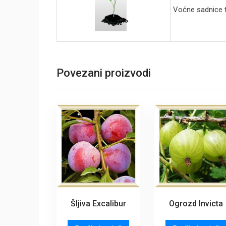
Voćne sadnice tr
Povezani proizvodi
Šljiva Excalibur
Ogrozd Invicta