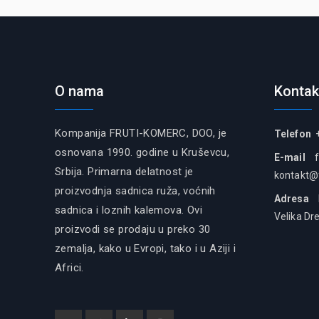
O nama
Kontak
Kompanija FRUTI-KOMERC, DOO, je
Telefon
+
osnovana 1990. godine u Kruševcu,
E-mail
Srbija. Primarna delatnost je
kontakt@
proizvodnja sadnica ruža, voćnih
Adresa
Fr
sadnica i loznih kalemova. Ovi
Velika Dr
proizvodi se prodaju u preko 30
zemalja, kako u Evropi, tako i u Aziji i
Africi.