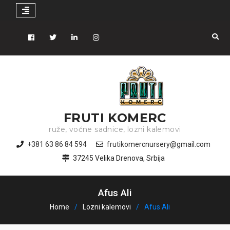
Skip
to
Facebook
Tiwitter
Linkedin
instagram
content
FRUTI KOMERC
ruže, voćne sadnice, lozni kalemovi
+381 63 86 84 594
frutikomercnursery@gmail.com
37245 Velika Drenova, Srbija
Afus Ali
Home
Lozni kalemovi
Afus Ali