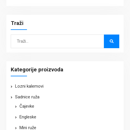
Traži
Search
for:
Kategorije proizvoda
Lozni kalemovi
Sadnice ruža
Čajevke
Engleske
Mini ruže