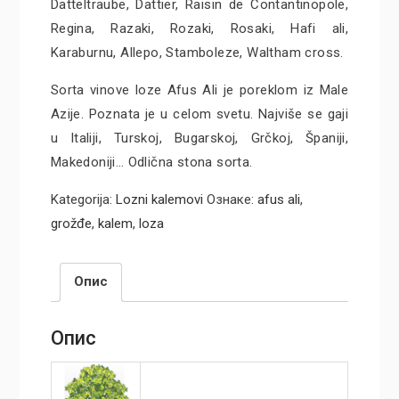
Datteltraube, Dattier, Raisin de Contantinopole,
Regina, Razaki, Rozaki, Rosaki, Hafi ali,
Karaburnu, Allepo, Stamboleze, Waltham cross.
Sorta vinove loze Afus Ali je poreklom iz Male
Azije. Poznata je u celom svetu. Najviše se gaji
u Italiji, Turskoj, Bugarskoj, Grčkoj, Španiji,
Makedoniji… Odlična stona sorta.
Kategorija:
Lozni kalemovi
Ознаке:
afus ali
,
grožđe
,
kalem
,
loza
Опис
Опис