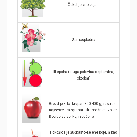
Čokot je vrlo bujan.
Samooplodna
III epoha (druga polovina septembra,
oktobar)
Grozd je vrlo krupan 300-400 g, rastresit,
najčešće razgranat ili srednje zbijen.
Bobice su velike, izdužene.
Pokožica je žućkasto-zelene boje, a kad