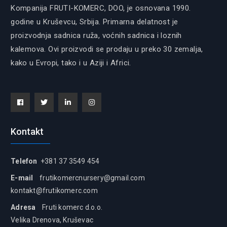
Kompanija FRUTI-KOMERC, DOO, je osnovana 1990.
godine u Kruševcu, Srbija. Primarna delatnost je
proizvodnja sadnica ruža, voćnih sadnica i loznih
kalemova. Ovi proizvodi se prodaju u preko 30 zemalja,
kako u Evropi, tako i u Aziji i Africi.
Facebook
Tiwitter
Linkedin
instagram
Kontakt
Telefon
+381 37 3549 454
E-mail
frutikomercnursery@gmail.com
kontakt@frutikomerc.com
Adresa
Fruti komerc d.o.o.
Velika Drenova, Kruševac