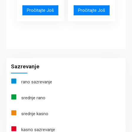
Pročitajte Još
Pročitajte Još
Sazrevanje
rano sazrevanje
srednje rano
srednje kasno
kasno sazrevanje