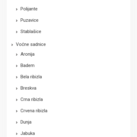
Polijante
Puzavice
Stablašice
Voćne sadnice
Aronija
Badem
Bela ribizla
Breskva
Crna ribizla
Crvena ribizla
Dunja
Jabuka