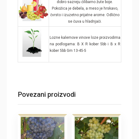
dobro sazreju ćilibarno žute boje.
Pokožica je debela, a meso je hrskavo,
čvrsto i izuzetno prijatne arome. Odlično
se čuva u hladnjači.
Lozne kalemove vinove loze proizvodima
na podlogama: B X R kober 5bb i B x R
kober 5bb Gm 13-45-5
Povezani proizvodi