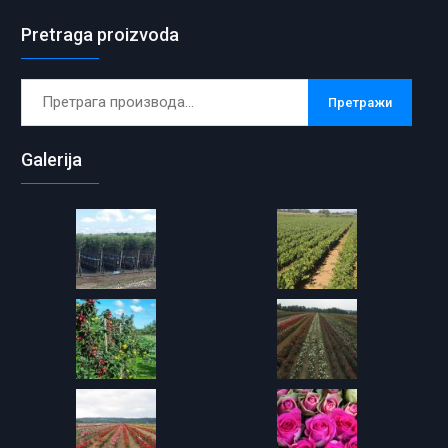
Pretraga proizvoda
Претрага
Претражи
за:
Galerija