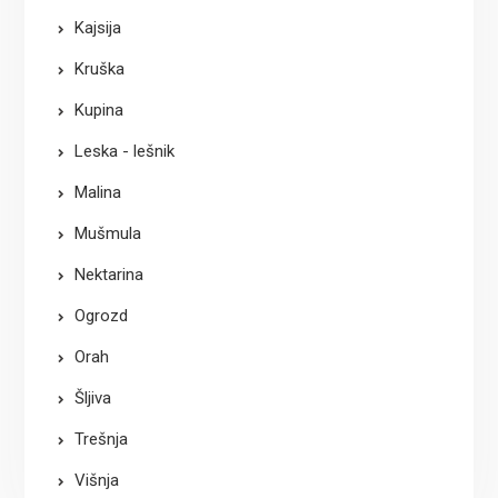
Kajsija
Kruška
Kupina
Leska - lešnik
Malina
Mušmula
Nektarina
Ogrozd
Orah
Šljiva
Trešnja
Višnja