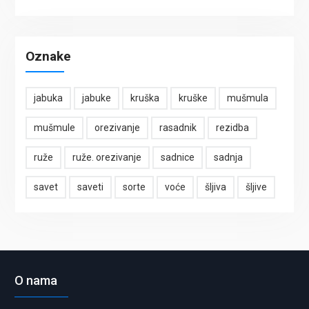
Oznake
jabuka
jabuke
kruška
kruške
mušmula
mušmule
orezivanje
rasadnik
rezidba
ruže
ruže. orezivanje
sadnice
sadnja
savet
saveti
sorte
voće
šljiva
šljive
O nama