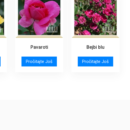
Pavaroti
Bejbi blu
Pročitajte Još
Pročitajte Još