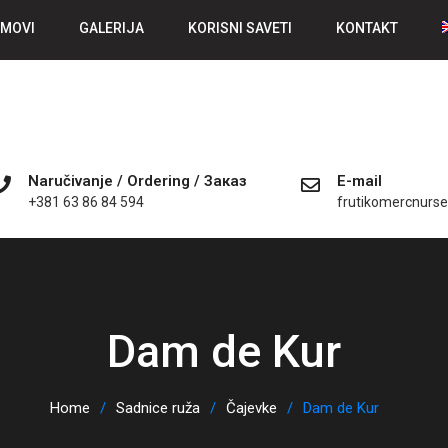
MOVI
GALERIJA
KORISNI SAVETI
KONTAKT
Naručivanje / Ordering / Заказ
E-mail
+381 63 86 84 594
frutikomercnurs
Dam de Kur
Home
Sadnice ruža
Čajevke
Dam de Kur