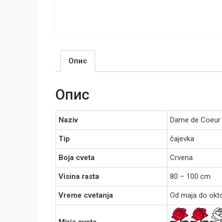
Опис
Опис
Naziv
Dame de Coeur
Tip
čajevka
Boja cveta
Crvena
Visina rasta
80 – 100 cm
Vreme cvetanja
Od maja do okt
Miris cveta