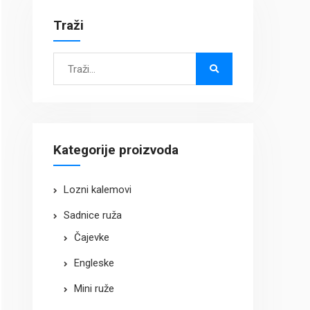
Traži
Search
for:
Kategorije proizvoda
Lozni kalemovi
Sadnice ruža
Čajevke
Engleske
Mini ruže