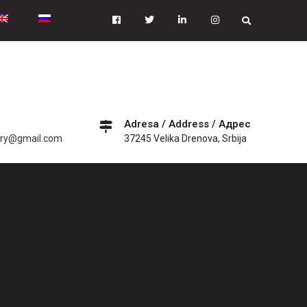
Facebook
Tiwitter
Linkedin
instagram
Adresa / Address / Адрес
ery@gmail.com
37245 Velika Drenova, Srbija