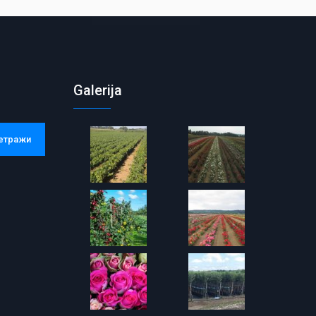
Galerija
етражи