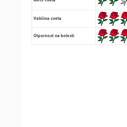
Veličina cveta
Otpornost na bolesti