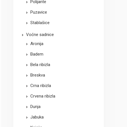
Polijante
Puzavice
Stablašice
Voćne sadnice
Aronija
Badem
Bela ribizla
Breskva
Crna ribizla
Crvena ribizla
Dunja
Jabuka