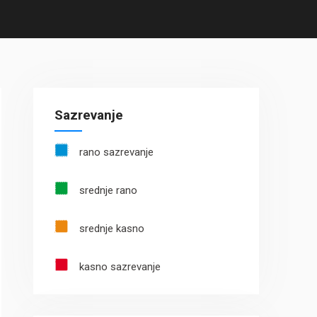
Sazrevanje
rano sazrevanje
srednje rano
srednje kasno
kasno sazrevanje