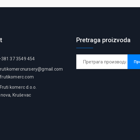
t
Pretraga proizvoda
Претрага
381 37 3549 454
Пр
за:
frutikomercnursery@gmail.com
frutikomerc.com
uti komerc d.o.o.
enova, Kruševac