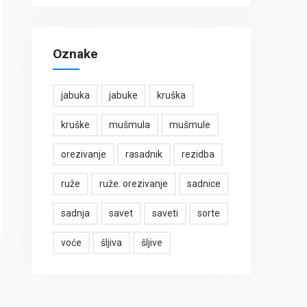
Oznake
jabuka
jabuke
kruška
kruške
mušmula
mušmule
orezivanje
rasadnik
rezidba
ruže
ruže. orezivanje
sadnice
sadnja
savet
saveti
sorte
voće
šljiva
šljive