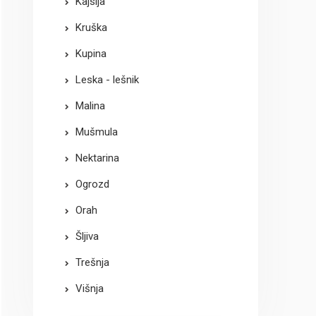
Kajsija
Kruška
Kupina
Leska - lešnik
Malina
Mušmula
Nektarina
Ogrozd
Orah
Šljiva
Trešnja
Višnja