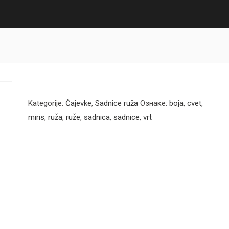
Kategorije:
Čajevke
,
Sadnice ruža
Ознаке:
boja
,
cvet
,
miris
,
ruža
,
ruže
,
sadnica
,
sadnice
,
vrt