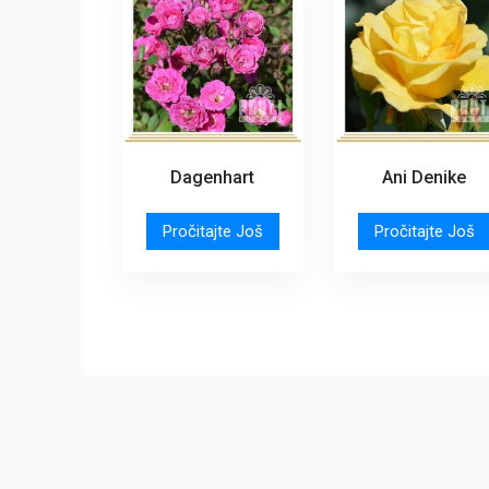
Dagenhart
Ani Denike
Pročitajte Još
Pročitajte Još