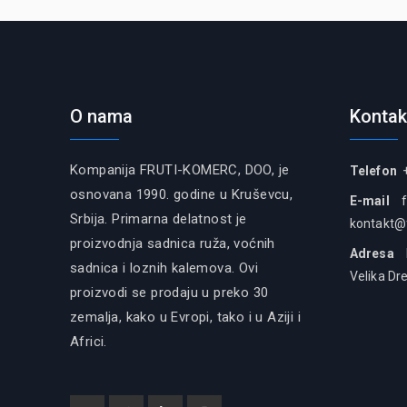
O nama
Kontak
Kompanija FRUTI-KOMERC, DOO, je
Telefon
+
osnovana 1990. godine u Kruševcu,
E-mail
Srbija. Primarna delatnost je
kontakt@
proizvodnja sadnica ruža, voćnih
Adresa
Fr
sadnica i loznih kalemova. Ovi
Velika Dr
proizvodi se prodaju u preko 30
zemalja, kako u Evropi, tako i u Aziji i
Africi.