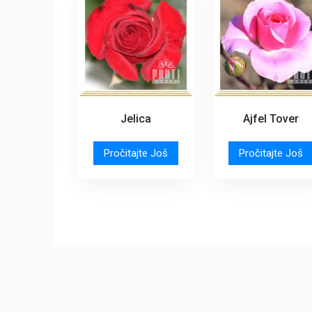
Jelica
Ajfel Tover
Pročitajte Još
Pročitajte Još