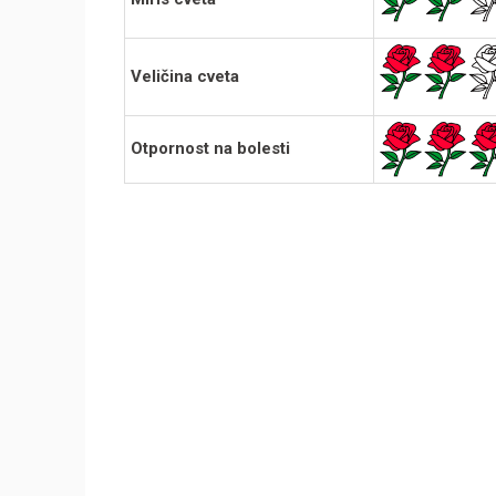
Veličina cveta
Otpornost na bolesti