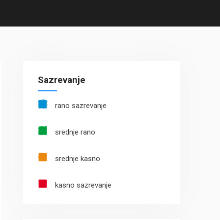
Sazrevanje
rano sazrevanje
srednje rano
srednje kasno
kasno sazrevanje