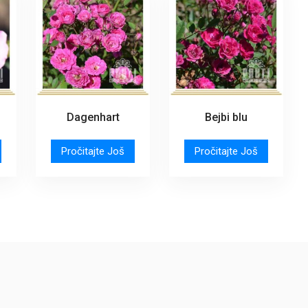
Dagenhart
Bejbi blu
Pročitajte Još
Pročitajte Još