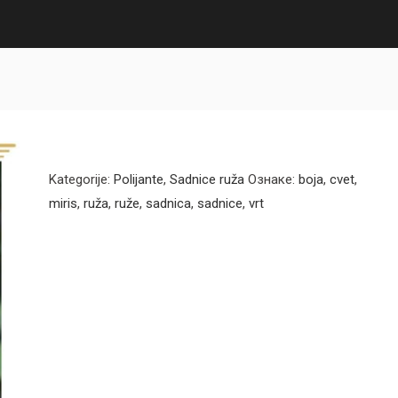
Kategorije:
Polijante
,
Sadnice ruža
Ознаке:
boja
,
cvet
,
miris
,
ruža
,
ruže
,
sadnica
,
sadnice
,
vrt