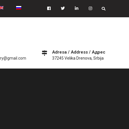
Facebook
Tiwitter
Linkedin
instagram
Adresa / Address / Адрес
ery@gmail.com
37245 Velika Drenova, Srbija