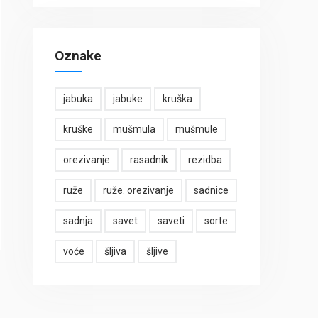
Oznake
jabuka
jabuke
kruška
kruške
mušmula
mušmule
orezivanje
rasadnik
rezidba
ruže
ruže. orezivanje
sadnice
sadnja
savet
saveti
sorte
voće
šljiva
šljive