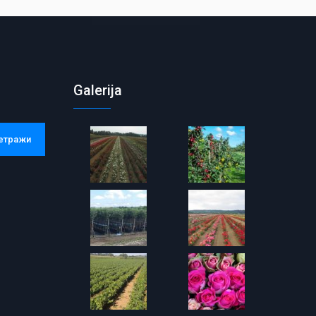
Galerija
етражи