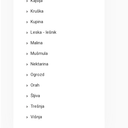
Kajsija
Kruška
Kupina
Leska - lešnik
Malina
Mušmula
Nektarina
Ogrozd
Orah
Šljiva
Trešnja
Višnja