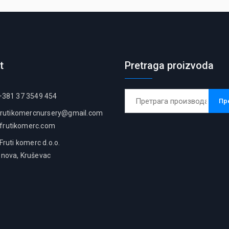
t
Pretraga proizvoda
Претрага
381 37 3549 454
Пр
за:
frutikomercnursery@gmail.com
frutikomerc.com
uti komerc d.o.o.
enova, Kruševac