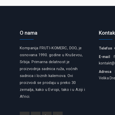
O nama
Kontak
Kompanija FRUTI-KOMERC, DOO, je
Telefon
+
osnovana 1990. godine u Kruševcu,
E-mail
Srbija. Primarna delatnost je
kontakt@
proizvodnja sadnica ruža, voćnih
Adresa
Fr
sadnica i loznih kalemova. Ovi
Velika Dr
proizvodi se prodaju u preko 30
zemalja, kako u Evropi, tako i u Aziji i
Africi.