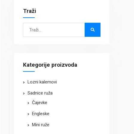
Traži
Search
for:
Kategorije proizvoda
Lozni kalemovi
Sadnice ruža
Čajevke
Engleske
Mini ruže