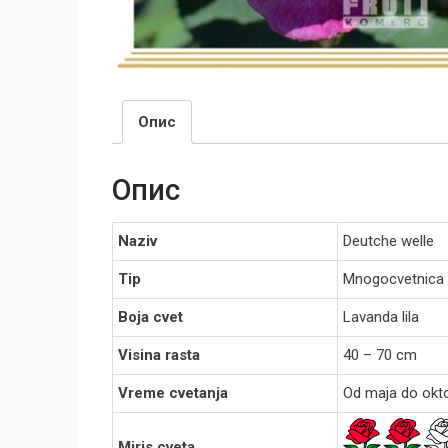
Опис
Опис
Naziv
Deutche welle
Tip
Mnogocvetnica
Boja cvet
Lavanda lila
Visina rasta
40 – 70 cm
Vreme cvetanja
Od maja do okt
Miris cveta