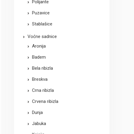
Polijante
Puzavice
Stablašice
Voćne sadnice
Aronija
Badem
Bela ribizla
Breskva
Crna ribizla
Crvena ribizla
Dunja
Jabuka