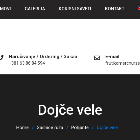
MOVI
GALERIJA
KORISNI SAVETI
KONTAKT
Naručivanje / Ordering / Заказ
E-mail
+381 63 86 84 594
frutikomercnurs
Dojče vele
Home
Sadnice ruža
Polijante
Dojče vele